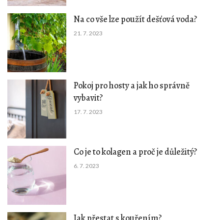
Na co vše lze použít dešťová voda?
21. 7. 2023
Pokoj pro hosty a jak ho správně
vybavit?
17. 7. 2023
Co je to kolagen a proč je důležitý?
6. 7. 2023
Jak přestat s kouřením?