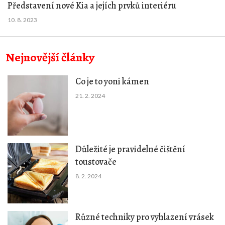
Představení nové Kia a jejích prvků interiéru
10. 8. 2023
Nejnovější články
Co je to yoni kámen
21. 2. 2024
Důležité je pravidelné čištění
toustovače
8. 2. 2024
Různé techniky pro vyhlazení vrásek