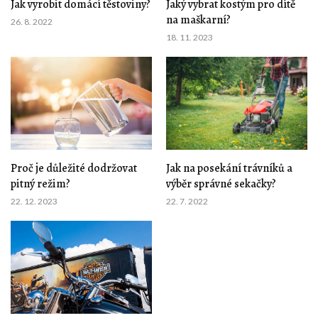
Jak vyrobit domácí těstoviny?
Jaký vybrat kostým pro dítě
na maškarní?
26. 8. 2022
18. 11. 2023
Proč je důležité dodržovat
Jak na posekání trávníků a
pitný režim?
výběr správné sekačky?
22. 12. 2023
22. 7. 2022