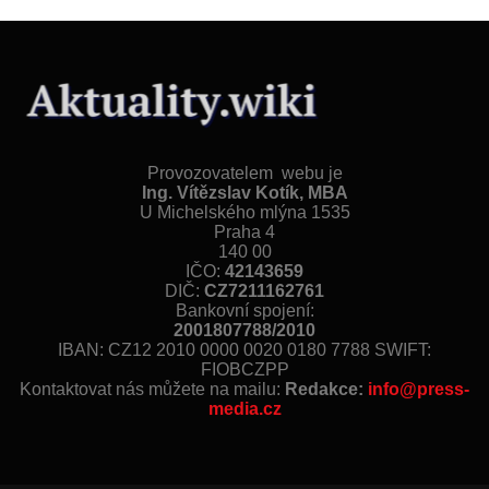
Provozovatelem webu je
Ing. Vítězslav Kotík, MBA
U Michelského mlýna 1535
Praha 4
140 00
IČO:
42143659
DIČ:
CZ7211162761
Bankovní spojení:
2001807788/2010
IBAN: CZ12 2010 0000 0020 0180 7788 SWIFT:
FIOBCZPP
Kontaktovat nás můžete na mailu:
Redakce:
info@press-
media.cz